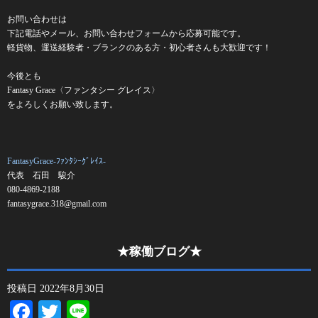
お問い合わせは
下記電話やメール、お問い合わせフォームから応募可能です。
軽貨物、運送経験者・ブランクのある方・初心者さんも大歓迎です！
今後とも
Fantasy Grace〈ファンタシー グレイス〉
をよろしくお願い致します。
FantasyGrace-ﾌｧﾝﾀｼｰｸﾞﾚｲｽ-
代表 石田 駿介
080-4869-2188
fantasygrace.318@gmail.com
★稼働ブログ★
投稿日
2022年8月30日
Facebook
Twitter
Line