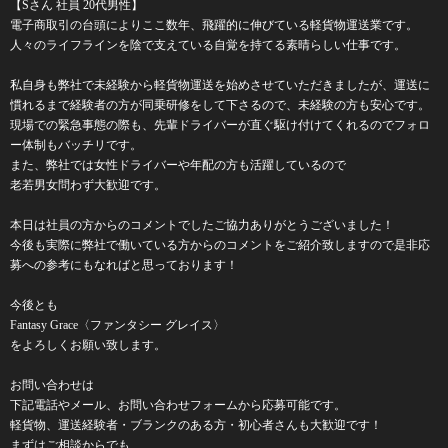
【Sさん 社員 20代男性】
電子商取引の台頭によりここ数年、飛躍的に伸びている軽貨物運送業です。
人々のライフラインを陰で支えている自覚を持てる素晴らしい仕事です。
私自身も弊社で未経験から軽貨物運送を始めさせていただきましたが、運送に
慣れるまで経験者の方が同乗研修をして下さるので、未経験の方も安心です。
現場での緊急事態の際も、先輩ドライバーが直ぐ駆け付けてくれるのでフォロ
ー体制もバッチリです。
また、弊社では女性ドライバーや年配の方も活躍しているので
老若男女問わず大歓迎です。
本日は社員の方からのコメントでしたご協力ありがとうございました！
今後も実際に弊社で働いている方からのコメントをご紹介致しますので是非応
募への参考にもなればと思っております！
今後とも
Fantasy Grace〈ファンタシー グレイス〉
をよろしくお願い致します。
お問い合わせは
下記電話やメール、お問い合わせフォームから応募可能です。
軽貨物、運送経験者・ブランクのある方・初心者さんも大歓迎です！
まずはご相談からでも、