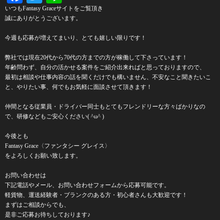
いつもFantasy Graceサイトをご覧頂き
誠にありがとうございます。
今週も応募が増えてまいり、とても嬉しい限りです！
弊社では現在20代から70代の方までの方が稼働して下さっています！
年齢問わず、自分の活かせる案件をご紹介出来ればと思っておりますので、
最初は相談や仕事内容の話を聞くだけでも構いません、不安なこと聞きたいこ
と、やりたい事、何でもお気軽に面談させて頂きます！
仲間となる従業員・ドライバー同士もとてもフレンドリーな方々ばかりなの
で、研修などもご安心ください( ^ω^ )
今後とも
Fantasy Grace〈ファンタシー グレイス〉
をよろしくお願い致します。
お問い合わせは
下記電話やメール、お問い合わせフォームから応募可能です。
軽貨物、運送経験者・ブランクのある方・初心者さんも大歓迎です！
まずはご相談からでも、
是非ご応募お待ちしております♪