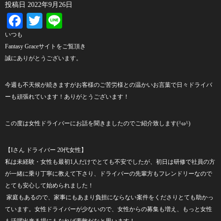
投稿日
2022年9月26日
Facebook
Twitter
Line
いつも
Fantasy Graceサイトをご覧頂き
誠にありがとうございます。
今週も不天候が続きますがお客様のご苦労様との温かいお言葉で日々ドライバ
ーも頑張れています！ありがとうございます！
この度は女性ドライバーにお話を聞きましたのでご紹介致します
(^ω^)
【
I
さん
ドライバー
20
代女性】
私は未経験・女性も最初
1
人だけでとても不安でしたが、初日は研修で社員の方
が一緒に乗り丁寧に教えて下さり、ドライバーの先輩方も
フレンドリーなので
とても安心して始められました！
家庭もあるので、家事にもあまり負担にならない案件をくださりとても助かっ
ています。
女性ドライバーが少ないので、女性からの募集も増え、もっと女性