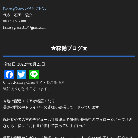
FantasyGrace-ﾌｧﾝﾀｼｰｸﾞﾚｲｽ-
代表 石田 駿介
080-4869-2188
fantasygrace.318@gmail.com
★稼働ブログ★
投稿日
2022年8月21日
Facebook
Twitter
Line
いつもFantasy Graceサイトをご覧頂き
誠にありがとうございます。
今週は配達エリアが幅広くなり
暑さや雨の中ドライバーの皆様が頑張って下さっています！
配達初心者の方のデビューも社員総出で研修や稼働中のフォローをさせて頂き
ながら、徐々にお仕事に慣れて貰っています( ^ω^ )
簡単な配達からガッツリ配達したい方、一人一人に合わせた案件をご紹介させ