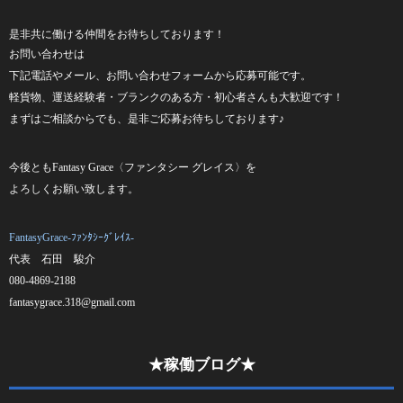
是非共に働ける仲間をお待ちしております！
お問い合わせは
下記電話やメール、お問い合わせフォームから応募可能です。
軽貨物、運送経験者・ブランクのある方・初心者さんも大歓迎です！
まずはご相談からでも、
是非ご応募お待ちしております♪
今後とも
Fantasy Grace
〈ファンタシー
グレイス〉を
よろしくお願い致します。
FantasyGrace-ﾌｧﾝﾀｼｰｸﾞﾚｲｽ-
代表 石田 駿介
080-4869-2188
fantasygrace.318@gmail.com
★稼働ブログ★