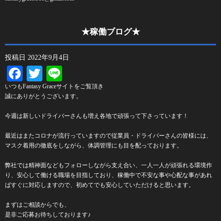
★稼働ブログ★
投稿日
2022年9月4日
Facebook
Twitter
Line
いつもFantasy Graceサイトをご覧頂き
誠にありがとうございます。
今週は新しいドライバーさんも増え各地で頑張って下さっています！
最近はまたコロナが流行っていますので従業員・ドライバーさんの皆様には、
マスク着用の徹底をしながら、体調管理にも目を配っております。
弊社では精神面などもフォローしながら支え合い、一人一人が頑張れる環境作
り、安心して働ける職場を目指しており、稼働中で不安な事や心配な事があれ
ばすぐに対応しますので、初めてでも安心していただけると思います。
まずはご相談からでも、
是非ご応募お待ちしております♪