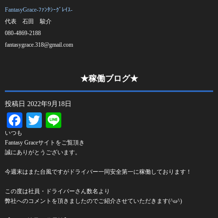
FantasyGrace-ﾌｧﾝﾀｼｰｸﾞﾚｲｽ-
代表 石田 駿介
080-4869-2188
fantasygrace.318@gmail.com
★稼働ブログ★
投稿日
2022年9月18日
Facebook
Twitter
Line
いつも
Fantasy Graceサイトをご覧頂き
誠にありがとうございます。
今週末はまた台風ですがドライバー一同安全第一に稼働しております！
この度は社員・ドライバーさん数名より
弊社へのコメントを頂きましたのでご紹介させていただきます(^ω^)