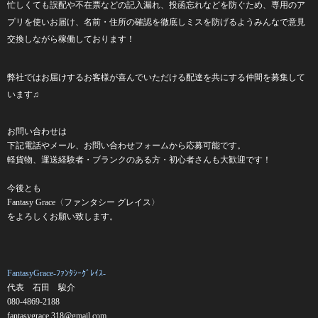
忙しくても誤配や不在票などの記入漏れ、投函忘れなどを防ぐため、専用のア
プリを使いお届け、名前・住所の確認を徹底しミスを防げるようみんなで意見
交換しながら稼働しております！
弊社ではお届けするお客様が喜んでいただける配達を共にする仲間を募集して
います♫
お問い合わせは
下記電話やメール、お問い合わせフォームから応募可能です。
軽貨物、運送経験者・ブランクのある方・初心者さんも大歓迎です！
今後とも
Fantasy Grace〈ファンタシー グレイス〉
をよろしくお願い致します。
FantasyGrace-ﾌｧﾝﾀｼｰｸﾞﾚｲｽ-
代表 石田 駿介
080-4869-2188
fantasygrace.318@gmail.com