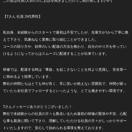
この度は社員
2
人目の方にお話を聞きましたのでご紹介致します
(^ω^)
【Tさん 社員 20代男性
】
私自身、未経験からのスタートで最初は不安でしたが、先輩方が
1
から丁寧に教
えて下さり、気兼ねなく業務に取り組むことができました。
コースの回り方や、効率のいい配達の方法を教わり、自分のやり方を作ってい
けるようになってからはスムーズに配達することが出来ています。
研修では、配達する時は「事故」を起こさないことを何より意識し、安全第一
に努めるよう指導しています。
弊社の仲間たちはとても仲が良く、常に笑いが絶えない雰囲気で、仲間が困っ
ていたら全社員でフォローするといったような、とても働きやすい環境です。
T
さんメッセージありがとうございました！
弊社で未経験からの社員の方々も数名いるため最初の研修の緊張や不安、心配
な事も親身に聞いて下さり、理解していただける社員の方々がしっかりサポー
トいたしますので、安心して始められる環境を整えております。