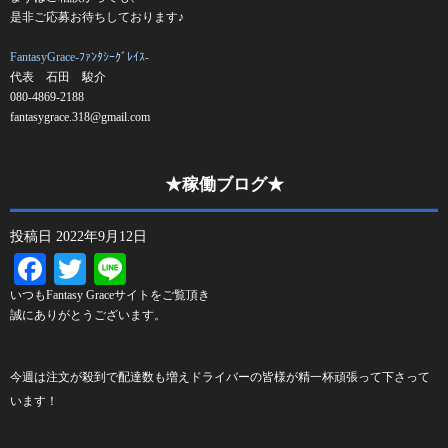
是非ご応募お待ちしております♪
FantasyGrace-ﾌｧﾝﾀｼｰｸﾞﾚｲｽ-
代表 石田 駿介
080-4869-2188
fantasygrace.318@gmail.com
★稼働ブログ★
投稿日
2022年9月12日
Facebook
Twitter
Line
いつもFantasy Graceサイトをご覧頂き
誠にありがとうございます。
今週は注文が殺到で配達数も増えドライバーの皆様が精一杯頑張って下さって
います！